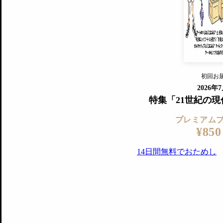
『美術手帖』最新号を毎号お届け
ログ
2018年6月号以降の全号がウェブで
プレミアム会員の特典
14日間無料でお試し
プレミアムサービ
初回お
ログイ
2026年
特集「21世紀の
プレミアム
¥850
14日間無料でおためし