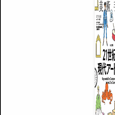
ARTISTS
美術手帖について
MUSEUMS / GALLERIES
運営からのお知らせ
無料会員
BACK NUMBER
よくある質問
®
ART WIKI
注目の記事をメールでお届け
お気に入り登録やマイページなど便
広告掲載について
スタッフ募集
個人情報保護方針
運営会社
お問い合わせ
新規登録
利用規約
INVITA
プレミアム会員
雑誌『美術手帖』最新
さらに2018年6月号以降の全
会員限定記事や雑誌アーカイブ記事
プレミアム
イベントご招待やプレゼント企画
¥850
14日間無料でお試し
© Culture Convenience Club Co.,Ltd. All Rights Reserved.
美術手帖はアートのポータルサイトです。当サイトの情報は編集部まで寄せられた情報に
14日間無料でおためし
基づいています。
プレミアムプラス会員
すでに会