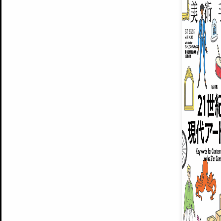
ARTISTS
美術手帖について
MUSEUMS / GALLERIES
運営からのお知らせ
無料会員
BACK NUMBER
よくある質問
®
ART WIKI
注目の記事をメールでお届け
お気に入り登録やマイページなど便
広告掲載について
スタッフ募集
個人情報保護方針
運営会社
お問い合わせ
新規登録
利用規約
INVITA
プレミアム会員
雑誌『美術手帖』最新
さらに2018年6月号以降の全
会員限定記事や雑誌アーカイブ記事
プレミアム
イベントご招待やプレゼント企画
¥850
14日間無料でお試し
© Culture Convenience Club Co.,Ltd. All Rights Reserved.
美術手帖はアートのポータルサイトです。当サイトの情報は編集部まで寄せられた情報に
14日間無料でおためし
基づいています。
プレミアムプラス会員
すでに会