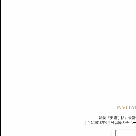
記事にもどる
編集部
INVITA
PREMIUM
ログイン
雑誌『美術手帖』最新
さらに2018年6月号以降の全
MAGAZINE
美術手帖ID会員登録
EXHIBITIONS
プレミアム会員登録