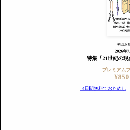
『美術手帖』最新号を毎号お届け
ログ
2018年6月号以降の全号がウェブで
プレミアム会員の特典
14日間無料でお試し
プレミアムサービ
初回お
ログイ
2026年
特集「21世紀の
プレミアム
¥850
14日間無料でおためし