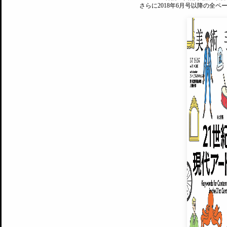
さらに2018年6月号以降の全
MAGAZINE
美術手帖ID会員登録
EXHIBITIONS
プレミアム会員登録
ARTISTS
美術手帖について
MUSEUMS / GALLERIES
運営からのお知らせ
無料会員
BACK NUMBER
よくある質問
®
ART WIKI
注目の記事をメールでお届け
お気に入り登録やマイページなど便
広告掲載について
スタッフ募集
個人情報保護方針
運営会社
お問い合わせ
新規登録
利用規約
INVITA
プレミアム会員
雑誌『美術手帖』最新
さらに2018年6月号以降の全
会員限定記事や雑誌アーカイブ記事
プレミアム
イベントご招待やプレゼント企画
¥850
14日間無料でお試し
© Culture Convenience Club Co.,Ltd. All Rights Reserved.
美術手帖はアートのポータルサイトです。当サイトの情報は編集部まで寄せられた情報に
14日間無料でおためし
基づいています。