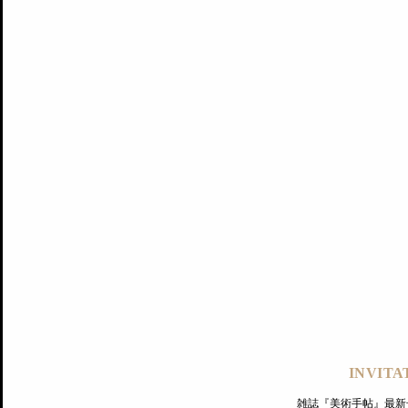
記事にもどる
編集部
INVITA
PREMIUM
ログイン
雑誌『美術手帖』最新