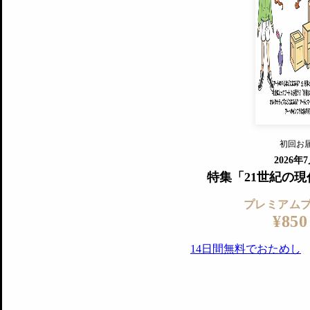
プレミアムプラス会員
すでに会
『美術手帖』最新号を毎号お届け
ログ
2018年6月号以降の全号がウェブで
プレミアム会員の特典
14日間無料でお試し
プレミアムサービ
初回お
ログイ
2026年
特集「21世紀の
プレミアム
¥850
14日間無料でおためし