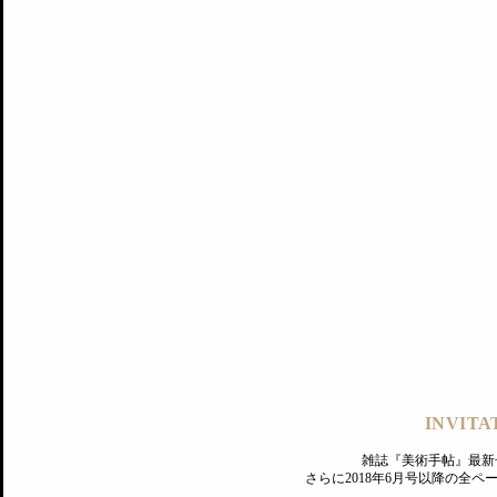
記事にもどる
編集部
INVITA
PREMIUM
ログイン
雑誌『美術手帖』最新
さらに2018年6月号以降の全
MAGAZINE
美術手帖ID会員登録