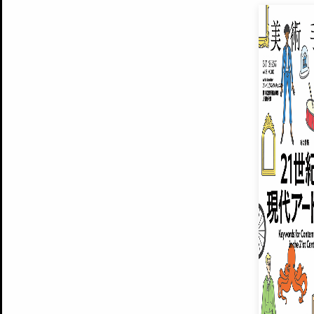
EXHIBITIONS
プレミアム会員登録
ARTISTS
美術手帖について
MUSEUMS / GALLERIES
運営からのお知らせ
無料会員
BACK NUMBER
よくある質問
®
ART WIKI
注目の記事をメールでお届け
お気に入り登録やマイページなど便
広告掲載について
スタッフ募集
個人情報保護方針
運営会社
お問い合わせ
新規登録
利用規約
INVITA
プレミアム会員
雑誌『美術手帖』最新
さらに2018年6月号以降の全
会員限定記事や雑誌アーカイブ記事
プレミアム
イベントご招待やプレゼント企画
¥850
14日間無料でお試し
© Culture Convenience Club Co.,Ltd. All Rights Reserved.
美術手帖はアートのポータルサイトです。当サイトの情報は編集部まで寄せられた情報に
14日間無料でおためし
基づいています。
プレミアムプラス会員