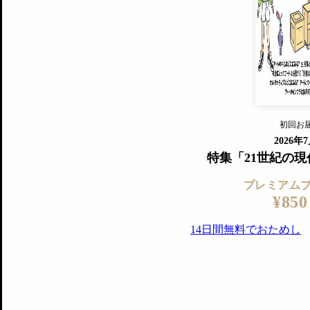
すでに会
『美術手帖』最新号を毎号お届け
ログ
2018年6月号以降の全号がウェブで
プレミアム会員の特典
14日間無料でお試し
プレミアムサービ
初回お
ログイ
2026年
特集「21世紀の
プレミアム
¥850
14日間無料でおためし