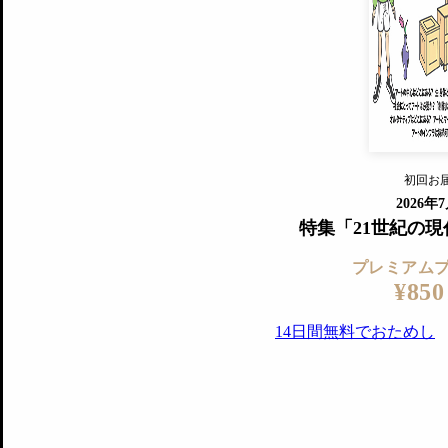
すでに会
『美術手帖』最新号を毎号お届け
ログ
2018年6月号以降の全号がウェブで
プレミアム会員の特典
14日間無料でお試し
プレミアムサービ
初回お
ログイ
2026年
特集「21世紀の
プレミアム
¥850
14日間無料でおためし