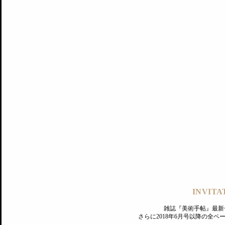
記事にもどる
編集部
INVITA
PREMIUM
ログイン
雑誌『美術手帖』最新
さらに2018年6月号以降の全
MAGAZINE
美術手帖ID会員登録