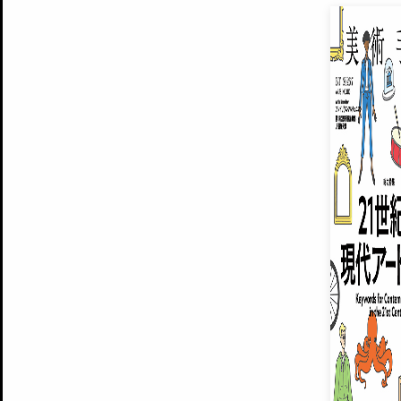
EXHIBITIONS
プレミアム会員登録
ARTISTS
美術手帖について
MUSEUMS / GALLERIES
運営からのお知らせ
無料会員
BACK NUMBER
よくある質問
®
ART WIKI
注目の記事をメールでお届け
お気に入り登録やマイページなど便
広告掲載について
スタッフ募集
個人情報保護方針
運営会社
お問い合わせ
新規登録
利用規約
INVITA
プレミアム会員
雑誌『美術手帖』最新
さらに2018年6月号以降の全
会員限定記事や雑誌アーカイブ記事
プレミアム
イベントご招待やプレゼント企画
¥850
14日間無料でお試し
© Culture Convenience Club Co.,Ltd. All Rights Reserved.
美術手帖はアートのポータルサイトです。当サイトの情報は編集部まで寄せられた情報に
14日間無料でおためし
基づいています。
プレミアムプラス会員