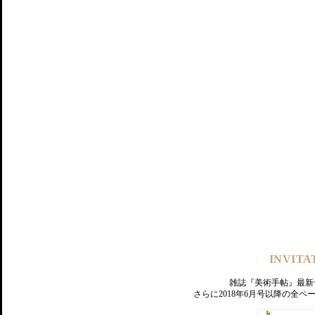
記事にもどる
編集部
INVITA
PREMIUM
ログイン
雑誌『美術手帖』最新
さらに2018年6月号以降の全
MAGAZINE
美術手帖ID会員登録