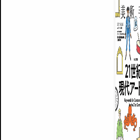
EXHIBITIONS
プレミアム会員登録
ARTISTS
美術手帖について
MUSEUMS / GALLERIES
運営からのお知らせ
無料会員
BACK NUMBER
よくある質問
®
ART WIKI
注目の記事をメールでお届け
お気に入り登録やマイページなど便
広告掲載について
スタッフ募集
個人情報保護方針
運営会社
お問い合わせ
新規登録
利用規約
INVITA
プレミアム会員
雑誌『美術手帖』最新
さらに2018年6月号以降の全
会員限定記事や雑誌アーカイブ記事
プレミアム
イベントご招待やプレゼント企画
¥850
14日間無料でお試し
© Culture Convenience Club Co.,Ltd. All Rights Reserved.
美術手帖はアートのポータルサイトです。当サイトの情報は編集部まで寄せられた情報に
14日間無料でおためし
基づいています。
プレミアムプラス会員