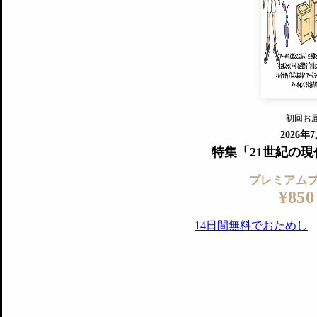
すでに会
『美術手帖』最新号を毎号お届け
ログ
2018年6月号以降の全号がウェブで
プレミアム会員の特典
14日間無料でお試し
プレミアムサービ
初回お
ログイ
2026年
特集「21世紀の
プレミアム
¥850
14日間無料でおためし