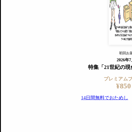
すでに会
『美術手帖』最新号を毎号お届け
ログ
2018年6月号以降の全号がウェブで
プレミアム会員の特典
14日間無料でお試し
プレミアムサービ
初回お
ログイ
2026年
特集「21世紀の
プレミアム
¥850
14日間無料でおためし