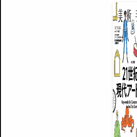
EXHIBITIONS
プレミアム会員登録
ARTISTS
美術手帖について
MUSEUMS / GALLERIES
運営からのお知らせ
無料会員
BACK NUMBER
よくある質問
®
ART WIKI
注目の記事をメールでお届け
お気に入り登録やマイページなど便
広告掲載について
スタッフ募集
個人情報保護方針
運営会社
お問い合わせ
新規登録
利用規約
INVITA
プレミアム会員
雑誌『美術手帖』最新
さらに2018年6月号以降の全
会員限定記事や雑誌アーカイブ記事
プレミアム
イベントご招待やプレゼント企画
¥850
14日間無料でお試し
© Culture Convenience Club Co.,Ltd. All Rights Reserved.
美術手帖はアートのポータルサイトです。当サイトの情報は編集部まで寄せられた情報に
14日間無料でおためし
基づいています。
プレミアムプラス会員