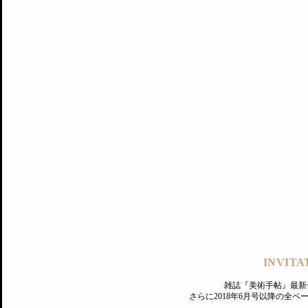
記事にもどる
編集部
INVITA
PREMIUM
ログイン
雑誌『美術手帖』最新
さらに2018年6月号以降の全
MAGAZINE
美術手帖ID会員登録