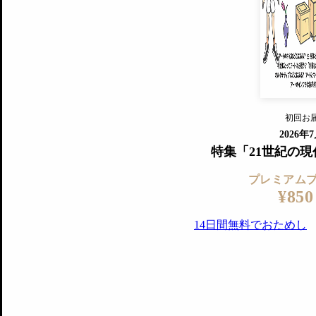
すでに会
『美術手帖』最新号を毎号お届け
ログ
2018年6月号以降の全号がウェブで
プレミアム会員の特典
14日間無料でお試し
プレミアムサービ
初回お
ログイ
2026年
特集「21世紀の
プレミアム
¥850
14日間無料でおためし