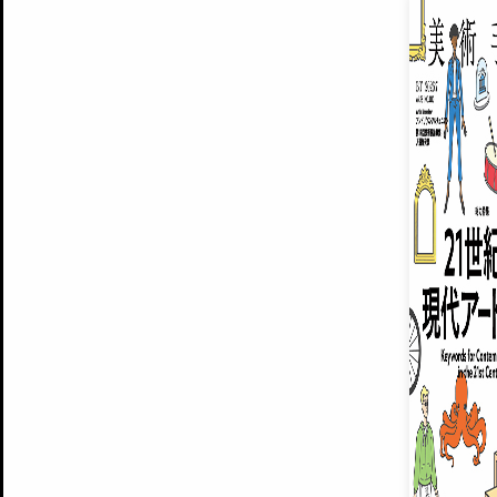
EXHIBITIONS
プレミアム会員登録
ARTISTS
美術手帖について
MUSEUMS / GALLERIES
運営からのお知らせ
無料会員
BACK NUMBER
よくある質問
®
ART WIKI
注目の記事をメールでお届け
お気に入り登録やマイページなど便
広告掲載について
スタッフ募集
個人情報保護方針
運営会社
お問い合わせ
新規登録
利用規約
INVITA
プレミアム会員
雑誌『美術手帖』最新
さらに2018年6月号以降の全
会員限定記事や雑誌アーカイブ記事
プレミアム
イベントご招待やプレゼント企画
¥850
14日間無料でお試し
© Culture Convenience Club Co.,Ltd. All Rights Reserved.
美術手帖はアートのポータルサイトです。当サイトの情報は編集部まで寄せられた情報に
14日間無料でおためし
基づいています。
プレミアムプラス会員