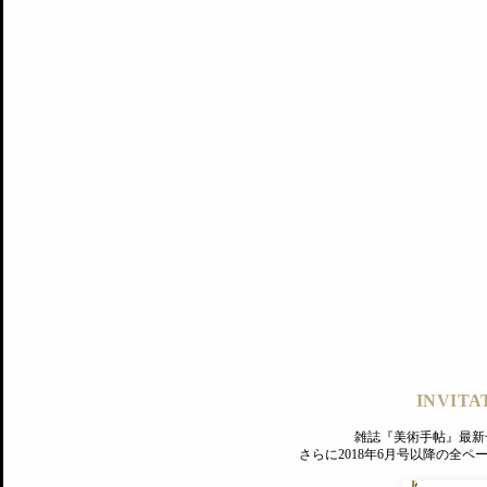
記事にもどる
編集部
INVITA
PREMIUM
ログイン
雑誌『美術手帖』最新
さらに2018年6月号以降の全
MAGAZINE
美術手帖ID会員登録