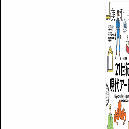
EXHIBITIONS
プレミアム会員登録
ARTISTS
美術手帖について
MUSEUMS / GALLERIES
運営からのお知らせ
無料会員
BACK NUMBER
よくある質問
®
ART WIKI
注目の記事をメールでお届け
お気に入り登録やマイページなど便
広告掲載について
スタッフ募集
個人情報保護方針
運営会社
お問い合わせ
新規登録
利用規約
INVITA
プレミアム会員
雑誌『美術手帖』最新
さらに2018年6月号以降の全
会員限定記事や雑誌アーカイブ記事
プレミアム
イベントご招待やプレゼント企画
¥850
14日間無料でお試し
© Culture Convenience Club Co.,Ltd. All Rights Reserved.
美術手帖はアートのポータルサイトです。当サイトの情報は編集部まで寄せられた情報に
14日間無料でおためし
基づいています。
プレミアムプラス会員