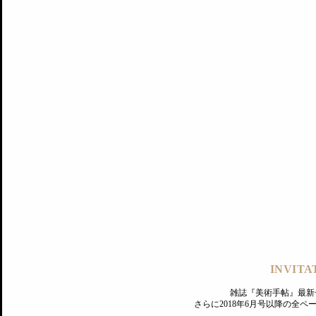
記事にもどる
編集部
INVITA
PREMIUM
ログイン
雑誌『美術手帖』最新
さらに2018年6月号以降の全
MAGAZINE
美術手帖ID会員登録