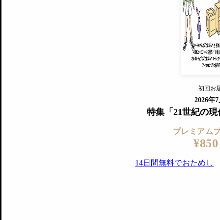
すでに会
『美術手帖』最新号を毎号お届け
ログ
2018年6月号以降の全号がウェブで
プレミアム会員の特典
14日間無料でお試し
プレミアムサービ
初回お
ログイ
2026年
特集「21世紀の
プレミアム
¥850
14日間無料でおためし