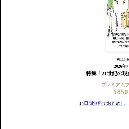
プレミアムプラス会員
すでに会
『美術手帖』最新号を毎号お届け
ログ
2018年6月号以降の全号がウェブで
プレミアム会員の特典
14日間無料でお試し
プレミアムサービ
初回お
ログイ
2026年
特集「21世紀の
プレミアム
¥850
14日間無料でおためし