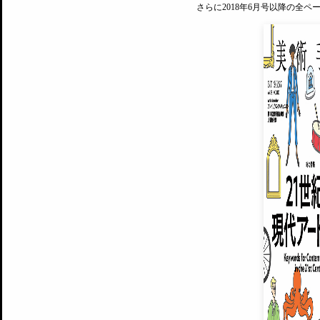
さらに2018年6月号以降の全
MAGAZINE
美術手帖ID会員登録
EXHIBITIONS
プレミアム会員登録
ARTISTS
美術手帖について
MUSEUMS / GALLERIES
運営からのお知らせ
無料会員
BACK NUMBER
よくある質問
®
ART WIKI
注目の記事をメールでお届け
お気に入り登録やマイページなど便
広告掲載について
スタッフ募集
個人情報保護方針
運営会社
お問い合わせ
新規登録
利用規約
INVITA
プレミアム会員
雑誌『美術手帖』最新
さらに2018年6月号以降の全
会員限定記事や雑誌アーカイブ記事
プレミアム
イベントご招待やプレゼント企画
¥850
14日間無料でお試し
© Culture Convenience Club Co.,Ltd. All Rights Reserved.
美術手帖はアートのポータルサイトです。当サイトの情報は編集部まで寄せられた情報に
14日間無料でおためし
基づいています。