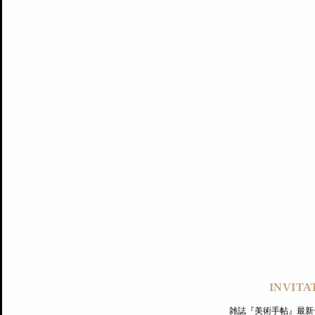
記事にもどる
編集部
INVITA
PREMIUM
ログイン
雑誌『美術手帖』最新