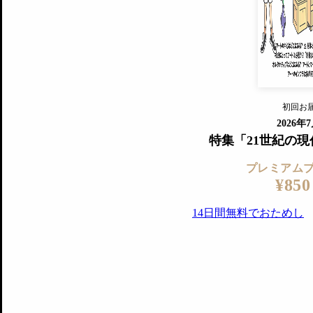
『美術手帖』最新号を毎号お届け
ログ
2018年6月号以降の全号がウェブで
プレミアム会員の特典
14日間無料でお試し
プレミアムサービ
初回お
ログイ
2026年
特集「21世紀の
プレミアム
¥850
14日間無料でおためし