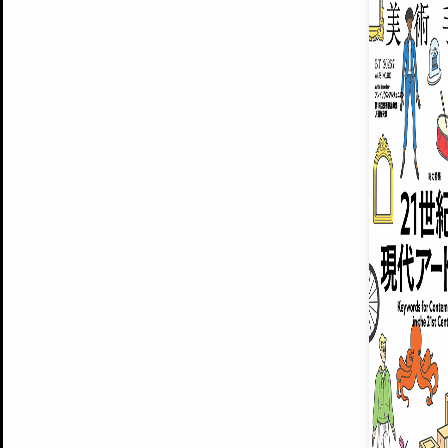
ARTISTS
美術手帖について
MUSEUMS / GALLERIES
運営からのお知らせ
無料会員
BACK NUMBER
よくある質問
®
ART WIKI
注目の記事をメールでお届け
お気に入り登録やマイページなど便
広告掲載について
スタッフ募集
個人情報保護方針
運営会社
お問い合わせ
新規登録
利用規約
INVITA
プレミアム会員
雑誌『美術手帖』最新
さらに2018年6月号以降の全
会員限定記事や雑誌アーカイブ記事
プレミアム
イベントご招待やプレゼント企画
¥850
14日間無料でお試し
© Culture Convenience Club Co.,Ltd. All Rights Reserved.
美術手帖はアートのポータルサイトです。当サイトの情報は編集部まで寄せられた情報に
14日間無料でおためし
基づいています。
プレミアムプラス会員
すでに会