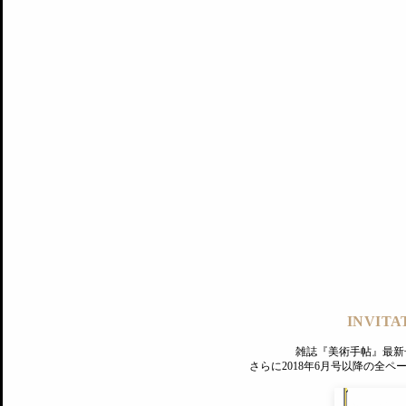
記事にもどる
編集部
INVITA
PREMIUM
ログイン
雑誌『美術手帖』最新
さらに2018年6月号以降の全
MAGAZINE
美術手帖ID会員登録
EXHIBITIONS
プレミアム会員登録