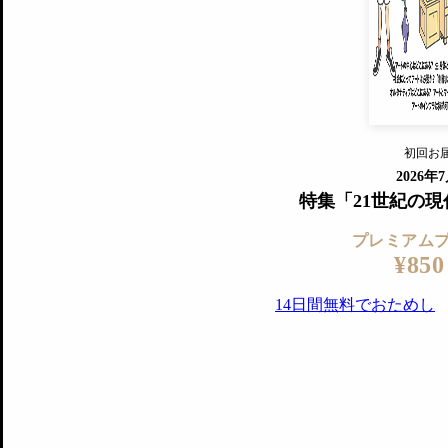
『美術手帖』最新号を毎号お届け
ログ
2018年6月号以降の全号がウェブで
プレミアム会員の特典
14日間無料でお試し
プレミアムサービ
初回お
ログイ
2026年
特集「21世紀の
プレミアム
¥850
14日間無料でおためし