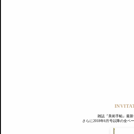
記事にもどる
編集部
INVITA
PREMIUM
ログイン
雑誌『美術手帖』最新
さらに2018年6月号以降の全
MAGAZINE
美術手帖ID会員登録
EXHIBITIONS
プレミアム会員登録