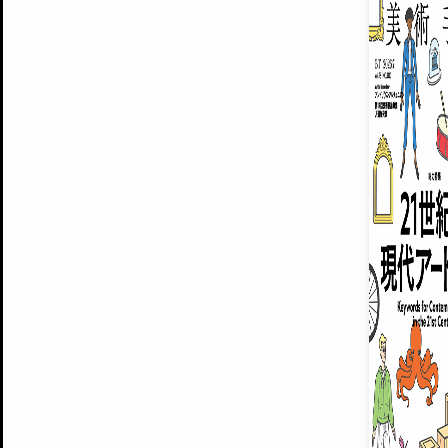
ARTISTS
美術手帖について
MUSEUMS / GALLERIES
運営からのお知らせ
無料会員
BACK NUMBER
よくある質問
®
ART WIKI
注目の記事をメールでお届け
お気に入り登録やマイページなど便
広告掲載について
スタッフ募集
個人情報保護方針
運営会社
お問い合わせ
新規登録
利用規約
INVITA
プレミアム会員
雑誌『美術手帖』最新
さらに2018年6月号以降の全
会員限定記事や雑誌アーカイブ記事
プレミアム
イベントご招待やプレゼント企画
¥850
14日間無料でお試し
© Culture Convenience Club Co.,Ltd. All Rights Reserved.
美術手帖はアートのポータルサイトです。当サイトの情報は編集部まで寄せられた情報に
14日間無料でおためし
基づいています。
プレミアムプラス会員
すでに会