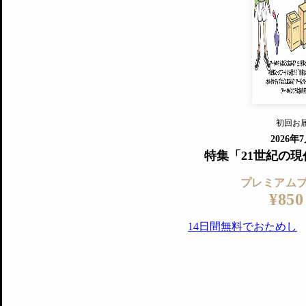
すでに会
『美術手帖』最新号を毎号お届け
ログ
2018年6月号以降の全号がウェブで
プレミアム会員の特典
14日間無料でお試し
プレミアムサービ
初回お
ログイ
2026年
特集「21世紀の
プレミアム
¥850
14日間無料でおためし