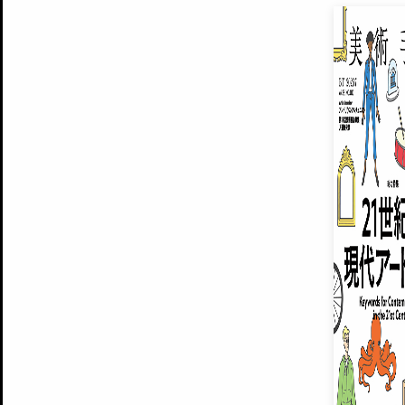
EXHIBITIONS
プレミアム会員登録
ARTISTS
美術手帖について
MUSEUMS / GALLERIES
運営からのお知らせ
無料会員
BACK NUMBER
よくある質問
®
ART WIKI
注目の記事をメールでお届け
お気に入り登録やマイページなど便
広告掲載について
スタッフ募集
個人情報保護方針
運営会社
お問い合わせ
新規登録
利用規約
INVITA
プレミアム会員
雑誌『美術手帖』最新
さらに2018年6月号以降の全
会員限定記事や雑誌アーカイブ記事
プレミアム
イベントご招待やプレゼント企画
¥850
14日間無料でお試し
© Culture Convenience Club Co.,Ltd. All Rights Reserved.
美術手帖はアートのポータルサイトです。当サイトの情報は編集部まで寄せられた情報に
14日間無料でおためし
基づいています。
プレミアムプラス会員