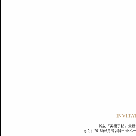
記事にもどる
編集部
INVITA
PREMIUM
ログイン
雑誌『美術手帖』最新
さらに2018年6月号以降の全
MAGAZINE
美術手帖ID会員登録