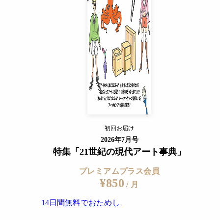
14日間無料でおためし
すでに会員の方
ログイン
プレミアムサービスの詳細を見る
（2021）
初回お届け
ログイン
2026年7月号
特集「21世紀の現代アート事典」
プレミアムプラス会員
¥850
/ 月
14日間無料でおためし