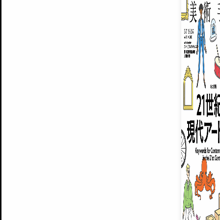
ARTISTS
美術手帖について
MUSEUMS / GALLERIES
運営からのお知らせ
無料会員
BACK NUMBER
よくある質問
®
ART WIKI
注目の記事をメールでお届け
お気に入り登録やマイページなど便
広告掲載について
スタッフ募集
個人情報保護方針
運営会社
お問い合わせ
新規登録
利用規約
INVITA
プレミアム会員
雑誌『美術手帖』最新
さらに2018年6月号以降の全
会員限定記事や雑誌アーカイブ記事
プレミアム
イベントご招待やプレゼント企画
¥850
14日間無料でお試し
© Culture Convenience Club Co.,Ltd. All Rights Reserved.
美術手帖はアートのポータルサイトです。当サイトの情報は編集部まで寄せられた情報に
14日間無料でおためし
基づいています。
プレミアムプラス会員
すでに会