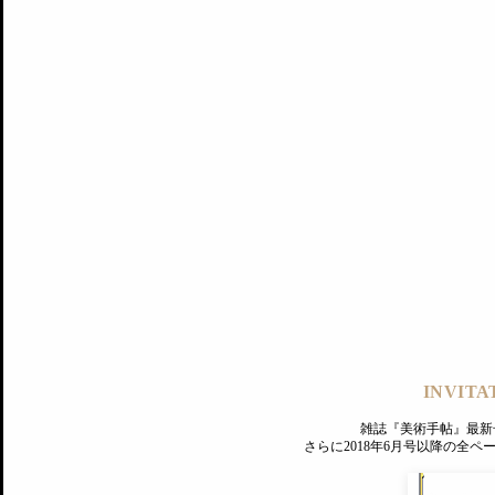
記事にもどる
編集部
INVITA
PREMIUM
ログイン
雑誌『美術手帖』最新
さらに2018年6月号以降の全
MAGAZINE
美術手帖ID会員登録
EXHIBITIONS
プレミアム会員登録