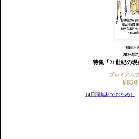
『美術手帖』最新号を毎号お届け
ログ
2018年6月号以降の全号がウェブで
プレミアム会員の特典
14日間無料でお試し
プレミアムサービ
初回お
ログイ
2026年
特集「21世紀の
プレミアム
¥850
14日間無料でおためし