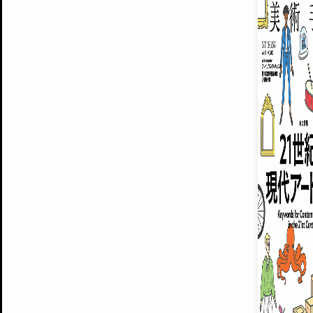
ARTISTS
美術手帖について
MUSEUMS / GALLERIES
運営からのお知らせ
無料会員
BACK NUMBER
よくある質問
®
ART WIKI
注目の記事をメールでお届け
お気に入り登録やマイページなど便
広告掲載について
スタッフ募集
個人情報保護方針
運営会社
お問い合わせ
新規登録
利用規約
INVITA
プレミアム会員
雑誌『美術手帖』最新
さらに2018年6月号以降の全
会員限定記事や雑誌アーカイブ記事
プレミアム
イベントご招待やプレゼント企画
¥850
14日間無料でお試し
© Culture Convenience Club Co.,Ltd. All Rights Reserved.
美術手帖はアートのポータルサイトです。当サイトの情報は編集部まで寄せられた情報に
14日間無料でおためし
基づいています。
プレミアムプラス会員
すでに会