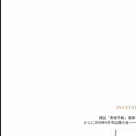
記事にもどる
編集部
INVITA
PREMIUM
ログイン
雑誌『美術手帖』最新
さらに2018年6月号以降の全
MAGAZINE
美術手帖ID会員登録
EXHIBITIONS
プレミアム会員登録