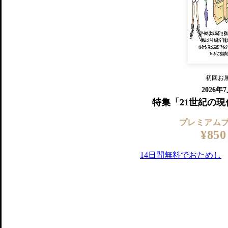
『美術手帖』最新号を毎号お届け
ログ
2018年6月号以降の全号がウェブで
プレミアム会員の特典
14日間無料でお試し
プレミアムサービ
初回お
ログイ
2026年
特集「21世紀の
プレミアム
¥850
14日間無料でおためし