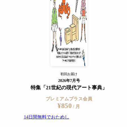
14日間無料でおためし
すでに会員の方
ログイン
プレミアムサービスの詳細を見る
初回お届け
ログイン
2026年7月号
特集「21世紀の現代アート事典」
プレミアムプラス会員
¥850
/ 月
14日間無料でおためし