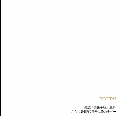
記事にもどる
編集部
INVITA
PREMIUM
ログイン
雑誌『美術手帖』最新
さらに2018年6月号以降の全
MAGAZINE
美術手帖ID会員登録