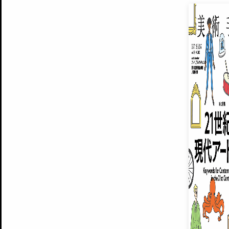
EXHIBITIONS
プレミアム会員登録
ARTISTS
美術手帖について
MUSEUMS / GALLERIES
運営からのお知らせ
無料会員
BACK NUMBER
よくある質問
®
ART WIKI
注目の記事をメールでお届け
お気に入り登録やマイページなど便
広告掲載について
スタッフ募集
個人情報保護方針
運営会社
お問い合わせ
新規登録
利用規約
INVITA
プレミアム会員
雑誌『美術手帖』最新
さらに2018年6月号以降の全
会員限定記事や雑誌アーカイブ記事
プレミアム
イベントご招待やプレゼント企画
¥850
14日間無料でお試し
© Culture Convenience Club Co.,Ltd. All Rights Reserved.
美術手帖はアートのポータルサイトです。当サイトの情報は編集部まで寄せられた情報に
14日間無料でおためし
基づいています。
プレミアムプラス会員