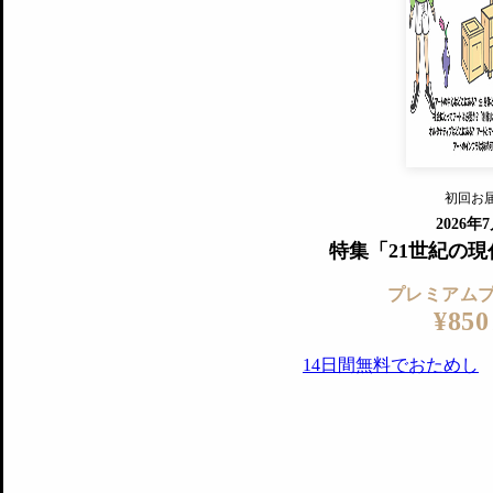
すでに会
『美術手帖』最新号を毎号お届け
ログ
2018年6月号以降の全号がウェブで
プレミアム会員の特典
14日間無料でお試し
プレミアムサービ
初回お
ログイ
2026年
特集「21世紀の
プレミアム
¥850
14日間無料でおためし