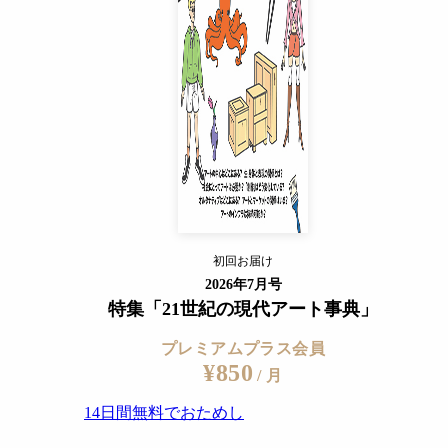
14日間無料でおためし
すでに会員の方
ログイン
プレミアムサービスの詳細を見る
初回お届け
ログイン
2026年7月号
特集「21世紀の現代アート事典」
プレミアムプラス会員
¥850
/ 月
14日間無料でおためし