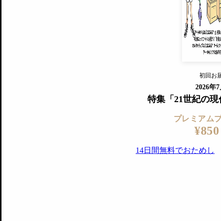
『美術手帖』最新号を毎号お届け
ログ
2018年6月号以降の全号がウェブで
プレミアム会員の特典
14日間無料でお試し
プレミアムサービ
初回お
ログイ
2026年
特集「21世紀の
プレミアム
¥850
14日間無料でおためし