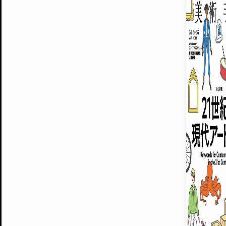
ARTISTS
美術手帖について
MUSEUMS / GALLERIES
運営からのお知らせ
無料会員
BACK NUMBER
よくある質問
®
ART WIKI
注目の記事をメールでお届け
お気に入り登録やマイページなど便
広告掲載について
スタッフ募集
個人情報保護方針
運営会社
お問い合わせ
新規登録
利用規約
INVITA
プレミアム会員
雑誌『美術手帖』最新
さらに2018年6月号以降の全
会員限定記事や雑誌アーカイブ記事
プレミアム
イベントご招待やプレゼント企画
¥850
14日間無料でお試し
© Culture Convenience Club Co.,Ltd. All Rights Reserved.
美術手帖はアートのポータルサイトです。当サイトの情報は編集部まで寄せられた情報に
14日間無料でおためし
基づいています。
プレミアムプラス会員
すでに会