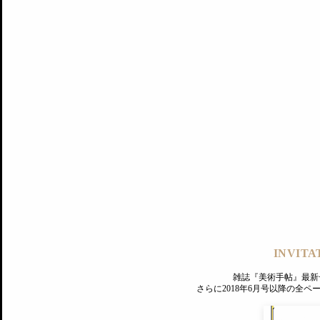
記事にもどる
編集部
INVITA
PREMIUM
ログイン
雑誌『美術手帖』最新
さらに2018年6月号以降の全
MAGAZINE
美術手帖ID会員登録
EXHIBITIONS
プレミアム会員登録