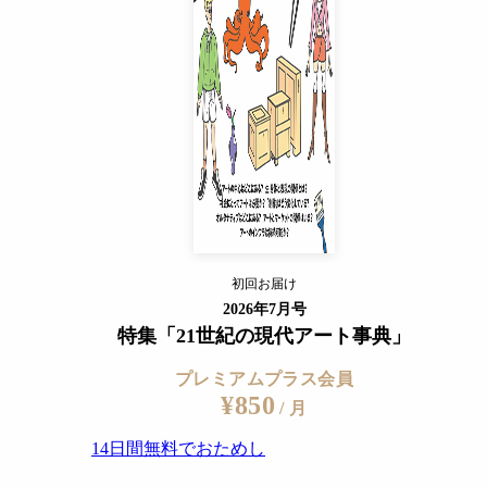
14日間無料でおためし
すでに会員の方
ログイン
プレミアムサービスの詳細を見る
初回お届け
ログイン
2026年7月号
特集「21世紀の現代アート事典」
プレミアムプラス会員
¥850
/ 月
14日間無料でおためし