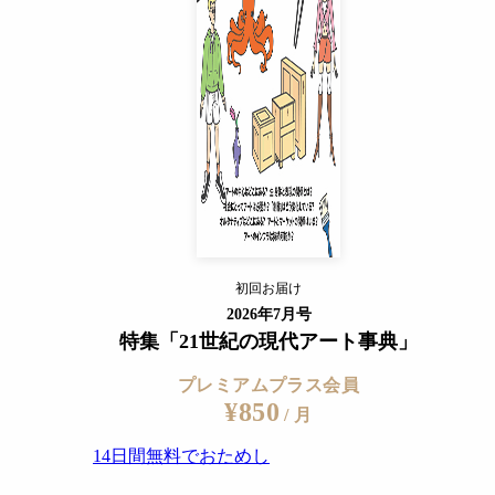
14日間無料でおためし
すでに会員の方
ログイン
プレミアムサービスの詳細を見る
初回お届け
ログイン
2026年7月号
特集「21世紀の現代アート事典」
プレミアムプラス会員
¥850
/ 月
14日間無料でおためし