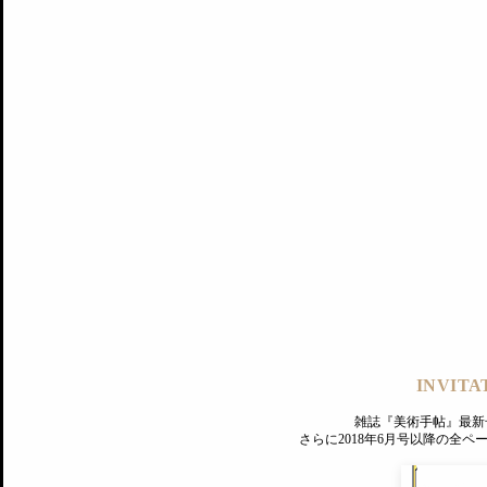
記事にもどる
編集部
INVITA
PREMIUM
ログイン
雑誌『美術手帖』最新
さらに2018年6月号以降の全
MAGAZINE
美術手帖ID会員登録
EXHIBITIONS
プレミアム会員登録