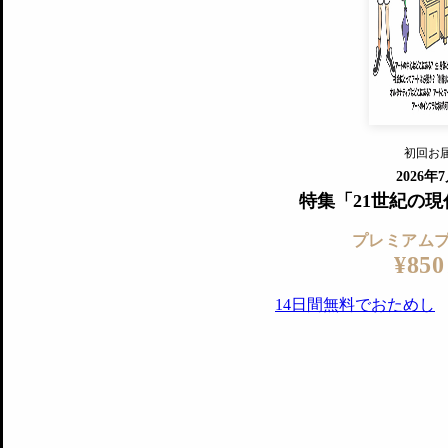
『美術手帖』最新号を毎号お届け
ログ
2018年6月号以降の全号がウェブで
プレミアム会員の特典
14日間無料でお試し
プレミアムサービ
初回お
ログイ
2026年
特集「21世紀の
プレミアム
¥850
14日間無料でおためし