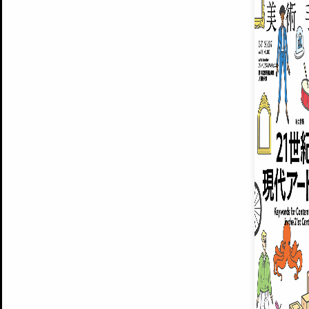
ARTISTS
美術手帖について
MUSEUMS / GALLERIES
運営からのお知らせ
無料会員
BACK NUMBER
よくある質問
®
ART WIKI
注目の記事をメールでお届け
お気に入り登録やマイページなど便
広告掲載について
スタッフ募集
個人情報保護方針
運営会社
お問い合わせ
新規登録
利用規約
INVITA
プレミアム会員
雑誌『美術手帖』最新
さらに2018年6月号以降の全
会員限定記事や雑誌アーカイブ記事
プレミアム
イベントご招待やプレゼント企画
¥850
14日間無料でお試し
© Culture Convenience Club Co.,Ltd. All Rights Reserved.
美術手帖はアートのポータルサイトです。当サイトの情報は編集部まで寄せられた情報に
14日間無料でおためし
基づいています。
プレミアムプラス会員
すでに会