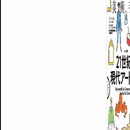
ARTISTS
美術手帖について
MUSEUMS / GALLERIES
運営からのお知らせ
無料会員
BACK NUMBER
よくある質問
®
ART WIKI
注目の記事をメールでお届け
お気に入り登録やマイページなど便
広告掲載について
スタッフ募集
個人情報保護方針
運営会社
お問い合わせ
新規登録
利用規約
INVITA
プレミアム会員
雑誌『美術手帖』最新
さらに2018年6月号以降の全
会員限定記事や雑誌アーカイブ記事
プレミアム
イベントご招待やプレゼント企画
¥850
14日間無料でお試し
© Culture Convenience Club Co.,Ltd. All Rights Reserved.
美術手帖はアートのポータルサイトです。当サイトの情報は編集部まで寄せられた情報に
14日間無料でおためし
基づいています。
プレミアムプラス会員
すでに会