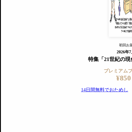
『美術手帖』最新号を毎号お届け
ログ
2018年6月号以降の全号がウェブで
プレミアム会員の特典
14日間無料でお試し
プレミアムサービ
初回お
ログイ
2026年
特集「21世紀の
プレミアム
¥850
14日間無料でおためし