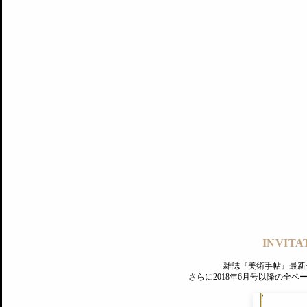
記事にもどる
編集部
INVITA
PREMIUM
ログイン
雑誌『美術手帖』最新
さらに2018年6月号以降の全
MAGAZINE
美術手帖ID会員登録
EXHIBITIONS
プレミアム会員登録