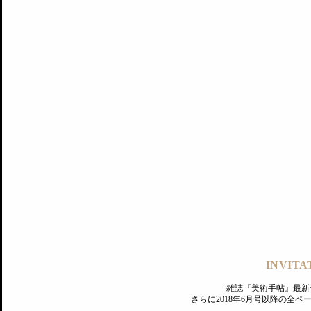
記事にもどる
編集部
INVITA
PREMIUM
ログイン
雑誌『美術手帖』最新
さらに2018年6月号以降の全
MAGAZINE
美術手帖ID会員登録