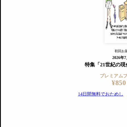
すでに会
『美術手帖』最新号を毎号お届け
ログ
2018年6月号以降の全号がウェブで
プレミアム会員の特典
14日間無料でお試し
プレミアムサービ
初回お
ログイ
2026年
特集「21世紀の
プレミアム
¥850
14日間無料でおためし