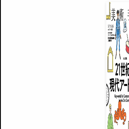
EXHIBITIONS
プレミアム会員登録
ARTISTS
美術手帖について
MUSEUMS / GALLERIES
運営からのお知らせ
無料会員
BACK NUMBER
よくある質問
®
ART WIKI
注目の記事をメールでお届け
お気に入り登録やマイページなど便
広告掲載について
スタッフ募集
個人情報保護方針
運営会社
お問い合わせ
新規登録
利用規約
INVITA
プレミアム会員
雑誌『美術手帖』最新
さらに2018年6月号以降の全
会員限定記事や雑誌アーカイブ記事
プレミアム
イベントご招待やプレゼント企画
¥850
14日間無料でお試し
© Culture Convenience Club Co.,Ltd. All Rights Reserved.
美術手帖はアートのポータルサイトです。当サイトの情報は編集部まで寄せられた情報に
14日間無料でおためし
基づいています。
プレミアムプラス会員