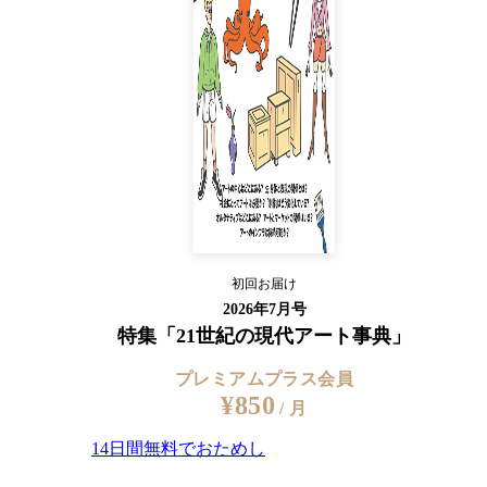
14日間無料でおためし
すでに会員の方
ログイン
プレミアムサービスの詳細を見る
019）
初回お届け
ログイン
2026年7月号
特集「21世紀の現代アート事典」
プレミアムプラス会員
¥850
/ 月
14日間無料でおためし