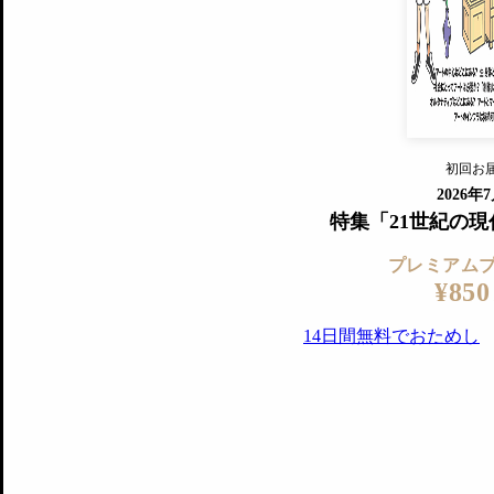
『美術手帖』最新号を毎号お届け
ログ
2018年6月号以降の全号がウェブで
プレミアム会員の特典
14日間無料でお試し
プレミアムサービ
初回お
ログイ
2026年
特集「21世紀の
プレミアム
¥850
14日間無料でおためし