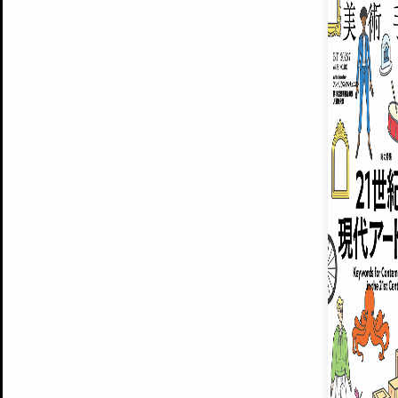
ARTISTS
美術手帖について
MUSEUMS / GALLERIES
運営からのお知らせ
無料会員
BACK NUMBER
よくある質問
®
ART WIKI
注目の記事をメールでお届け
お気に入り登録やマイページなど便
広告掲載について
スタッフ募集
個人情報保護方針
運営会社
お問い合わせ
新規登録
利用規約
INVITA
プレミアム会員
雑誌『美術手帖』最新
さらに2018年6月号以降の全
会員限定記事や雑誌アーカイブ記事
プレミアム
イベントご招待やプレゼント企画
¥850
14日間無料でお試し
© Culture Convenience Club Co.,Ltd. All Rights Reserved.
美術手帖はアートのポータルサイトです。当サイトの情報は編集部まで寄せられた情報に
14日間無料でおためし
基づいています。
プレミアムプラス会員
すでに会