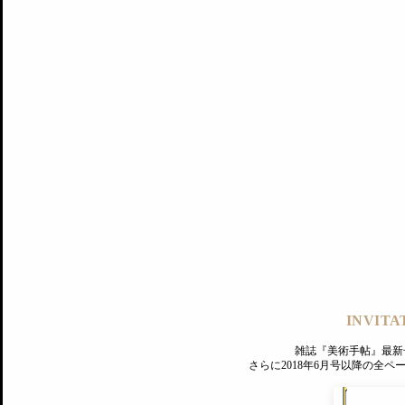
記事にもどる
編集部
INVITA
PREMIUM
ログイン
雑誌『美術手帖』最新
さらに2018年6月号以降の全
MAGAZINE
美術手帖ID会員登録
EXHIBITIONS
プレミアム会員登録