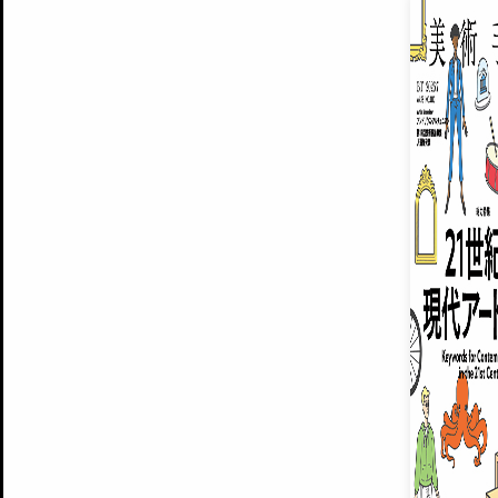
EXHIBITIONS
プレミアム会員登録
ARTISTS
美術手帖について
MUSEUMS / GALLERIES
運営からのお知らせ
無料会員
BACK NUMBER
よくある質問
®
ART WIKI
注目の記事をメールでお届け
お気に入り登録やマイページなど便
広告掲載について
スタッフ募集
個人情報保護方針
運営会社
お問い合わせ
新規登録
利用規約
INVITA
プレミアム会員
雑誌『美術手帖』最新
さらに2018年6月号以降の全
会員限定記事や雑誌アーカイブ記事
プレミアム
イベントご招待やプレゼント企画
¥850
14日間無料でお試し
© Culture Convenience Club Co.,Ltd. All Rights Reserved.
美術手帖はアートのポータルサイトです。当サイトの情報は編集部まで寄せられた情報に
14日間無料でおためし
基づいています。
プレミアムプラス会員