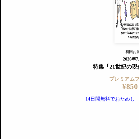
すでに会
『美術手帖』最新号を毎号お届け
ログ
2018年6月号以降の全号がウェブで
プレミアム会員の特典
14日間無料でお試し
プレミアムサービ
初回お
ログイ
2026年
特集「21世紀の
プレミアム
¥850
14日間無料でおためし