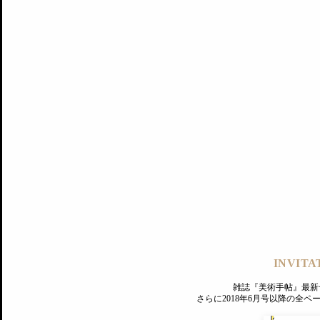
記事にもどる
編集部
INVITA
PREMIUM
ログイン
雑誌『美術手帖』最新
さらに2018年6月号以降の全
MAGAZINE
美術手帖ID会員登録