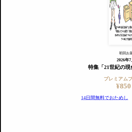
すでに会
『美術手帖』最新号を毎号お届け
ログ
2018年6月号以降の全号がウェブで
プレミアム会員の特典
14日間無料でお試し
プレミアムサービ
初回お
ログイ
2026年
特集「21世紀の
プレミアム
¥850
14日間無料でおためし