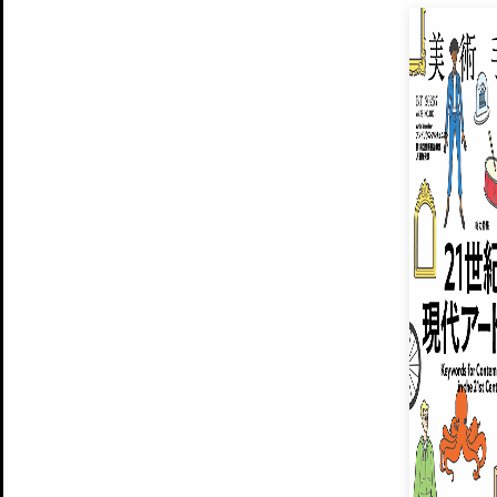
EXHIBITIONS
プレミアム会員登録
ARTISTS
美術手帖について
MUSEUMS / GALLERIES
運営からのお知らせ
無料会員
BACK NUMBER
よくある質問
®
ART WIKI
注目の記事をメールでお届け
お気に入り登録やマイページなど便
広告掲載について
スタッフ募集
個人情報保護方針
運営会社
お問い合わせ
新規登録
利用規約
INVITA
プレミアム会員
雑誌『美術手帖』最新
さらに2018年6月号以降の全
会員限定記事や雑誌アーカイブ記事
プレミアム
イベントご招待やプレゼント企画
¥850
14日間無料でお試し
© Culture Convenience Club Co.,Ltd. All Rights Reserved.
美術手帖はアートのポータルサイトです。当サイトの情報は編集部まで寄せられた情報に
14日間無料でおためし
基づいています。
プレミアムプラス会員