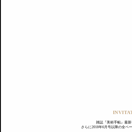
記事にもどる
編集部
INVITA
PREMIUM
ログイン
雑誌『美術手帖』最新
さらに2018年6月号以降の全
MAGAZINE
美術手帖ID会員登録