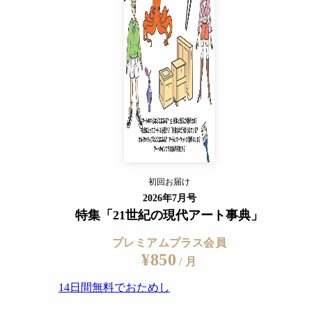
14日間無料でおためし
すでに会員の方
ログイン
プレミアムサービスの詳細を見る
初回お届け
ログイン
2026年7月号
特集「21世紀の現代アート事典」
プレミアムプラス会員
¥850
/ 月
14日間無料でおためし