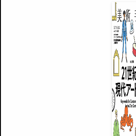
EXHIBITIONS
プレミアム会員登録
ARTISTS
美術手帖について
MUSEUMS / GALLERIES
運営からのお知らせ
無料会員
BACK NUMBER
よくある質問
®
ART WIKI
注目の記事をメールでお届け
お気に入り登録やマイページなど便
広告掲載について
スタッフ募集
個人情報保護方針
運営会社
お問い合わせ
新規登録
利用規約
INVITA
プレミアム会員
雑誌『美術手帖』最新
さらに2018年6月号以降の全
会員限定記事や雑誌アーカイブ記事
プレミアム
イベントご招待やプレゼント企画
¥850
14日間無料でお試し
© Culture Convenience Club Co.,Ltd. All Rights Reserved.
美術手帖はアートのポータルサイトです。当サイトの情報は編集部まで寄せられた情報に
14日間無料でおためし
基づいています。
プレミアムプラス会員