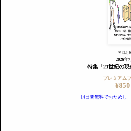
すでに会
『美術手帖』最新号を毎号お届け
ログ
2018年6月号以降の全号がウェブで
プレミアム会員の特典
14日間無料でお試し
プレミアムサービ
初回お
ログイ
2026年
特集「21世紀の
プレミアム
¥850
14日間無料でおためし