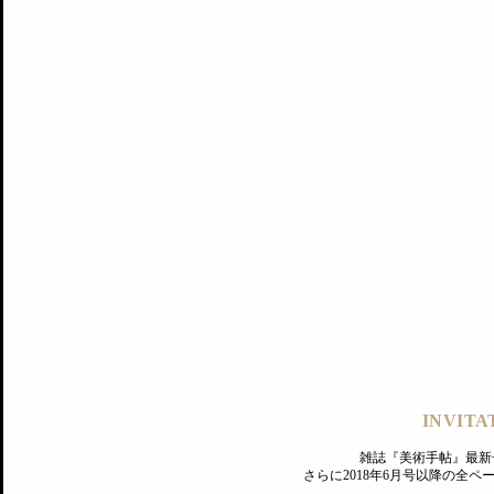
記事にもどる
編集部
INVITA
PREMIUM
ログイン
雑誌『美術手帖』最新
さらに2018年6月号以降の全
MAGAZINE
美術手帖ID会員登録