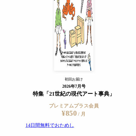
14日間無料でおためし
すでに会員の方
ログイン
プレミアムサービスの詳細を見る
初回お届け
ログイン
2026年7月号
特集「21世紀の現代アート事典」
プレミアムプラス会員
¥850
/ 月
14日間無料でおためし