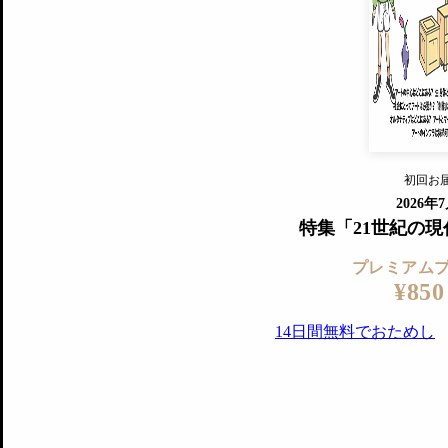
すでに会
『美術手帖』最新号を毎号お届け
ログ
2018年6月号以降の全号がウェブで
プレミアム会員の特典
14日間無料でお試し
プレミアムサービ
初回お
ログイ
2026年
特集「21世紀の
プレミアム
¥850
14日間無料でおためし