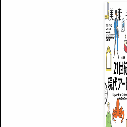
EXHIBITIONS
プレミアム会員登録
ARTISTS
美術手帖について
MUSEUMS / GALLERIES
運営からのお知らせ
無料会員
BACK NUMBER
よくある質問
®
ART WIKI
注目の記事をメールでお届け
お気に入り登録やマイページなど便
広告掲載について
スタッフ募集
個人情報保護方針
運営会社
お問い合わせ
新規登録
利用規約
INVITA
プレミアム会員
雑誌『美術手帖』最新
さらに2018年6月号以降の全
会員限定記事や雑誌アーカイブ記事
プレミアム
イベントご招待やプレゼント企画
¥850
14日間無料でお試し
© Culture Convenience Club Co.,Ltd. All Rights Reserved.
美術手帖はアートのポータルサイトです。当サイトの情報は編集部まで寄せられた情報に
14日間無料でおためし
基づいています。
プレミアムプラス会員