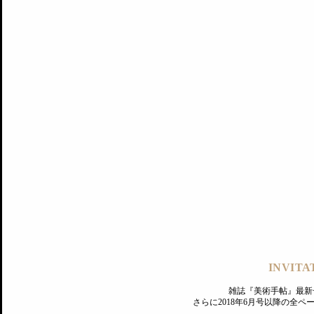
記事にもどる
編集部
INVITA
PREMIUM
ログイン
雑誌『美術手帖』最新
さらに2018年6月号以降の全
MAGAZINE
美術手帖ID会員登録