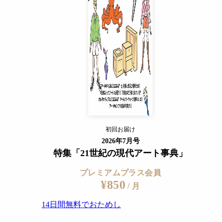
14日間無料でおためし
すでに会員の方
ログイン
プレミアムサービスの詳細を見る
初回お届け
ログイン
2026年7月号
特集「21世紀の現代アート事典」
プレミアムプラス会員
¥850
/ 月
14日間無料でおためし