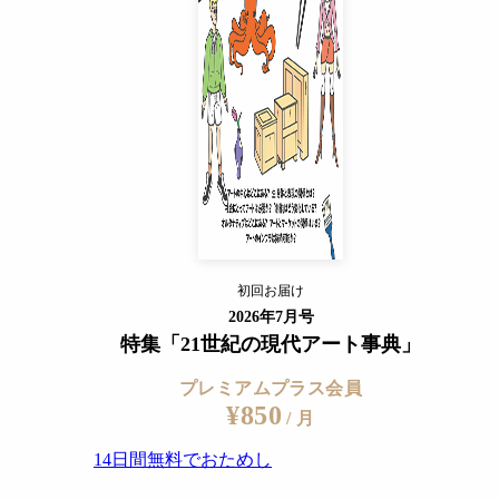
14日間無料でおためし
すでに会員の方
ログイン
プレミアムサービスの詳細を見る
初回お届け
ログイン
2026年7月号
特集「21世紀の現代アート事典」
プレミアムプラス会員
¥850
/ 月
14日間無料でおためし