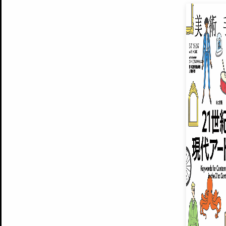
EXHIBITIONS
プレミアム会員登録
ARTISTS
美術手帖について
MUSEUMS / GALLERIES
運営からのお知らせ
無料会員
BACK NUMBER
よくある質問
®
ART WIKI
注目の記事をメールでお届け
お気に入り登録やマイページなど便
広告掲載について
スタッフ募集
個人情報保護方針
運営会社
お問い合わせ
新規登録
利用規約
INVITA
プレミアム会員
雑誌『美術手帖』最新
さらに2018年6月号以降の全
会員限定記事や雑誌アーカイブ記事
プレミアム
イベントご招待やプレゼント企画
¥850
14日間無料でお試し
© Culture Convenience Club Co.,Ltd. All Rights Reserved.
美術手帖はアートのポータルサイトです。当サイトの情報は編集部まで寄せられた情報に
14日間無料でおためし
基づいています。
プレミアムプラス会員