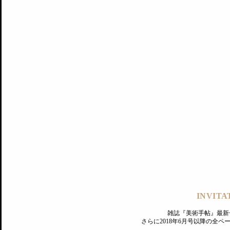
記事にもどる
編集部
INVITA
PREMIUM
ログイン
雑誌『美術手帖』最新
さらに2018年6月号以降の全
MAGAZINE
美術手帖ID会員登録