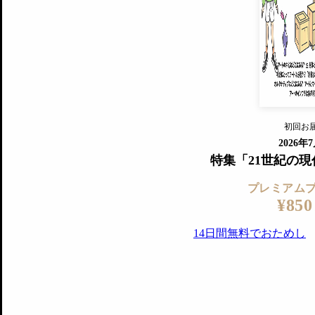
すでに会
『美術手帖』最新号を毎号お届け
ログ
2018年6月号以降の全号がウェブで
プレミアム会員の特典
14日間無料でお試し
プレミアムサービ
初回お
ログイ
2026年
特集「21世紀の
プレミアム
¥850
14日間無料でおためし