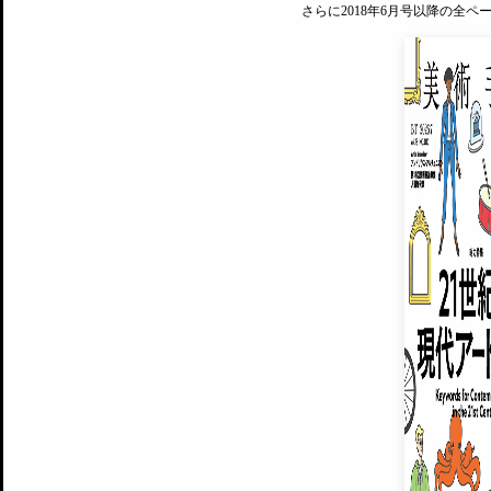
さらに2018年6月号以降の全
MAGAZINE
美術手帖ID会員登録
EXHIBITIONS
プレミアム会員登録
ARTISTS
美術手帖について
MUSEUMS / GALLERIES
運営からのお知らせ
無料会員
BACK NUMBER
よくある質問
®
ART WIKI
注目の記事をメールでお届け
お気に入り登録やマイページなど便
広告掲載について
スタッフ募集
個人情報保護方針
運営会社
お問い合わせ
新規登録
利用規約
INVITA
プレミアム会員
雑誌『美術手帖』最新
さらに2018年6月号以降の全
会員限定記事や雑誌アーカイブ記事
プレミアム
イベントご招待やプレゼント企画
¥850
14日間無料でお試し
© Culture Convenience Club Co.,Ltd. All Rights Reserved.
美術手帖はアートのポータルサイトです。当サイトの情報は編集部まで寄せられた情報に
14日間無料でおためし
基づいています。