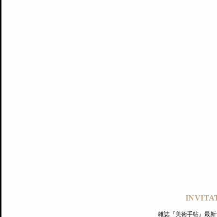
記事にもどる
編集部
INVITA
PREMIUM
ログイン
雑誌『美術手帖』最新