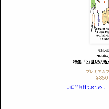
プレミアムプラス会員
すでに会
『美術手帖』最新号を毎号お届け
ログ
2018年6月号以降の全号がウェブで
プレミアム会員の特典
14日間無料でお試し
プレミアムサービ
初回お
ログイ
2026年
特集「21世紀の
プレミアム
¥850
14日間無料でおためし