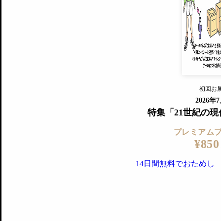
すでに会
『美術手帖』最新号を毎号お届け
ログ
2018年6月号以降の全号がウェブで
プレミアム会員の特典
14日間無料でお試し
プレミアムサービ
初回お
ログイ
2026年
特集「21世紀の
プレミアム
¥850
14日間無料でおためし