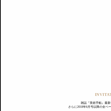
記事にもどる
編集部
INVITA
PREMIUM
ログイン
雑誌『美術手帖』最新
さらに2018年6月号以降の全
MAGAZINE
美術手帖ID会員登録