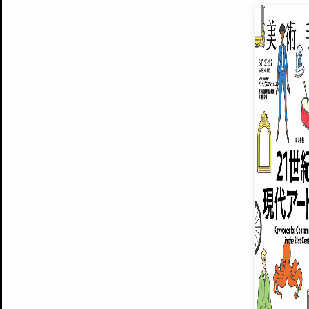
EXHIBITIONS
プレミアム会員登録
ARTISTS
美術手帖について
MUSEUMS / GALLERIES
運営からのお知らせ
無料会員
BACK NUMBER
よくある質問
®
ART WIKI
注目の記事をメールでお届け
お気に入り登録やマイページなど便
広告掲載について
スタッフ募集
個人情報保護方針
運営会社
お問い合わせ
新規登録
利用規約
INVITA
プレミアム会員
雑誌『美術手帖』最新
さらに2018年6月号以降の全
会員限定記事や雑誌アーカイブ記事
プレミアム
イベントご招待やプレゼント企画
¥850
14日間無料でお試し
© Culture Convenience Club Co.,Ltd. All Rights Reserved.
美術手帖はアートのポータルサイトです。当サイトの情報は編集部まで寄せられた情報に
14日間無料でおためし
基づいています。
プレミアムプラス会員