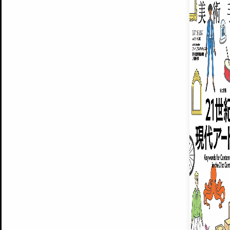
ARTISTS
美術手帖について
MUSEUMS / GALLERIES
運営からのお知らせ
無料会員
BACK NUMBER
よくある質問
®
ART WIKI
注目の記事をメールでお届け
お気に入り登録やマイページなど便
広告掲載について
スタッフ募集
個人情報保護方針
運営会社
お問い合わせ
新規登録
利用規約
INVITA
プレミアム会員
雑誌『美術手帖』最新
さらに2018年6月号以降の全
会員限定記事や雑誌アーカイブ記事
プレミアム
イベントご招待やプレゼント企画
¥850
14日間無料でお試し
© Culture Convenience Club Co.,Ltd. All Rights Reserved.
美術手帖はアートのポータルサイトです。当サイトの情報は編集部まで寄せられた情報に
14日間無料でおためし
基づいています。
プレミアムプラス会員
すでに会