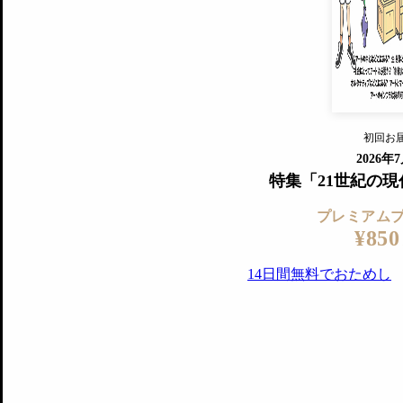
『美術手帖』最新号を毎号お届け
ログ
2018年6月号以降の全号がウェブで
プレミアム会員の特典
14日間無料でお試し
プレミアムサービ
初回お
ログイ
2026年
特集「21世紀の
プレミアム
¥850
14日間無料でおためし