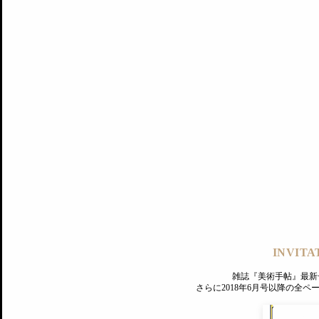
記事にもどる
編集部
INVITA
PREMIUM
ログイン
雑誌『美術手帖』最新
さらに2018年6月号以降の全
MAGAZINE
美術手帖ID会員登録
EXHIBITIONS
プレミアム会員登録