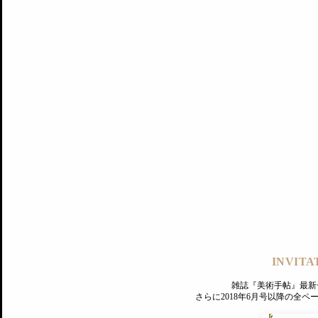
記事にもどる
編集部
INVITA
PREMIUM
ログイン
雑誌『美術手帖』最新
さらに2018年6月号以降の全
MAGAZINE
美術手帖ID会員登録