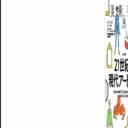
EXHIBITIONS
プレミアム会員登録
ARTISTS
美術手帖について
MUSEUMS / GALLERIES
運営からのお知らせ
無料会員
BACK NUMBER
よくある質問
®
ART WIKI
注目の記事をメールでお届け
お気に入り登録やマイページなど便
広告掲載について
スタッフ募集
個人情報保護方針
運営会社
お問い合わせ
新規登録
利用規約
INVITA
プレミアム会員
雑誌『美術手帖』最新
さらに2018年6月号以降の全
会員限定記事や雑誌アーカイブ記事
プレミアム
イベントご招待やプレゼント企画
¥850
14日間無料でお試し
© Culture Convenience Club Co.,Ltd. All Rights Reserved.
美術手帖はアートのポータルサイトです。当サイトの情報は編集部まで寄せられた情報に
14日間無料でおためし
基づいています。
プレミアムプラス会員