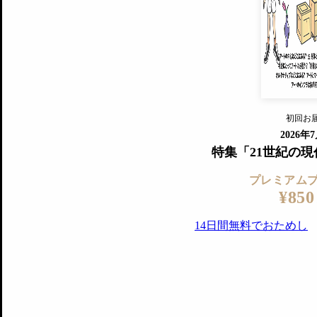
すでに会
『美術手帖』最新号を毎号お届け
ログ
2018年6月号以降の全号がウェブで
プレミアム会員の特典
14日間無料でお試し
プレミアムサービ
初回お
ログイ
2026年
特集「21世紀の
プレミアム
¥850
14日間無料でおためし