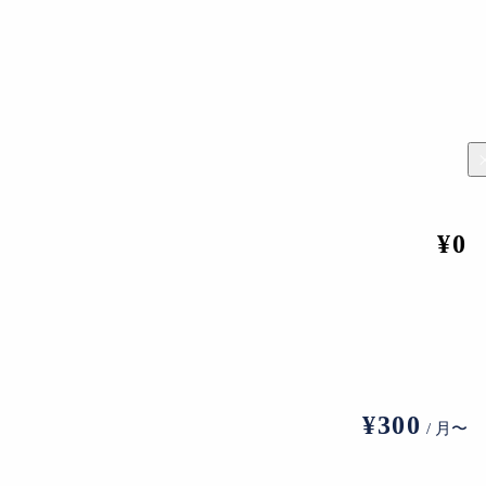
切る！ミュー
起点は「刀剣乱舞
【前編】規模拡大の時代
暑い
10選」。ミ
ONLINE 」。10万人の
はもう終わったのか──ギ
とが
グッズ愛好
「推し活」が日本のミュ
ャラリーの閉廊・再編か
美術
美が選ぶ
ージアムを救うインフラ
ら、アートマーケットの
INSIGHT
INSIGHT
IN
になる？
転換点を読む
¥0
¥300
/ 月〜