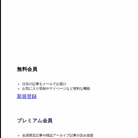
アクセスランキング
夏休みに見たい展覧会ベ
夏休みに見たい展覧会ベ
夏休みに見たい展覧
スト10（首都圏編）
スト10（東日本編）
スト10（西日本編）
INSIGHT
INSIGHT
INSIGHT
無料会員
注目の記事をメールでお届け
お気に入り登録やマイページなど便利な機能
新規登録
プレミアム会員
会員限定記事や雑誌アーカイブ記事が読み放題