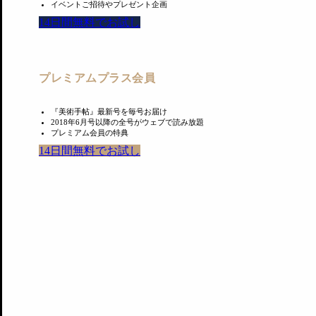
イベントご招待やプレゼント企画
14日間無料でお試し
Latest News
プレミアムプラス会員
『美術手帖』最新号を毎号お届け
2018年6月号以降の全号がウェブで読み放題
プレミアム会員の特典
14日間無料でお試し
東京国立博物館のレストラン3店舗が刷新。法隆
東京国立博物館が、館内にある飲食施設3店舗をリニューアルする。東
2026.8.6