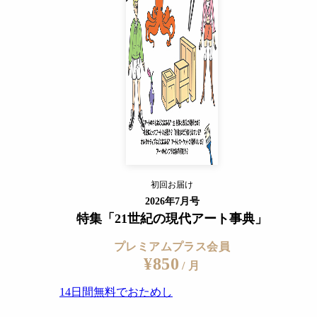
14日間無料でおためし
すでに会員の方
ログイン
プレミアムサービスの詳細を見る
初回お届け
ログイン
2026年7月号
特集「21世紀の現代アート事典」
プレミアムプラス会員
¥850
/ 月
14日間無料でおためし