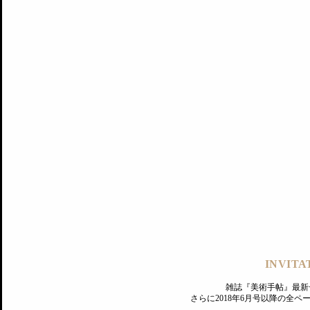
記事にもどる
編集部
INVITA
PREMIUM
ログイン
雑誌『美術手帖』最新
さらに2018年6月号以降の全
MAGAZINE
美術手帖ID会員登録