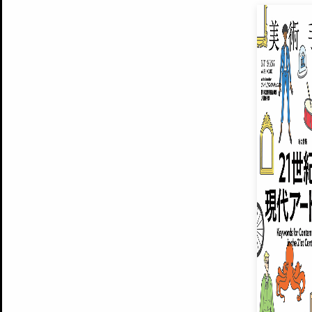
EXHIBITIONS
プレミアム会員登録
ARTISTS
美術手帖について
MUSEUMS / GALLERIES
運営からのお知らせ
無料会員
BACK NUMBER
よくある質問
®
ART WIKI
注目の記事をメールでお届け
お気に入り登録やマイページなど便
広告掲載について
スタッフ募集
個人情報保護方針
運営会社
お問い合わせ
新規登録
利用規約
INVITA
プレミアム会員
雑誌『美術手帖』最新
さらに2018年6月号以降の全
会員限定記事や雑誌アーカイブ記事
プレミアム
イベントご招待やプレゼント企画
¥850
14日間無料でお試し
© Culture Convenience Club Co.,Ltd. All Rights Reserved.
美術手帖はアートのポータルサイトです。当サイトの情報は編集部まで寄せられた情報に
14日間無料でおためし
基づいています。
プレミアムプラス会員