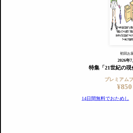
すでに会
『美術手帖』最新号を毎号お届け
ログ
2018年6月号以降の全号がウェブで
プレミアム会員の特典
14日間無料でお試し
プレミアムサービ
初回お
ログイ
2026年
特集「21世紀の
プレミアム
¥850
14日間無料でおためし