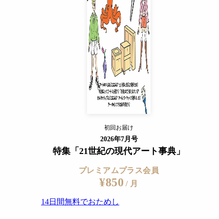
14日間無料でおためし
すでに会員の方
ログイン
プレミアムサービスの詳細を見る
グ デミグラスソース」季節のアミューズ・パンまたはライス付き 2900円（税込）
初回お届け
ログイン
2026年7月号
特集「21世紀の現代アート事典」
プレミアムプラス会員
¥850
/ 月
14日間無料でおためし