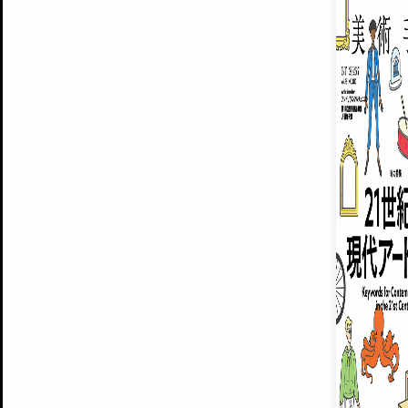
EXHIBITIONS
プレミアム会員登録
ARTISTS
美術手帖について
MUSEUMS / GALLERIES
運営からのお知らせ
無料会員
BACK NUMBER
よくある質問
®
ART WIKI
注目の記事をメールでお届け
お気に入り登録やマイページなど便
広告掲載について
スタッフ募集
個人情報保護方針
運営会社
お問い合わせ
新規登録
利用規約
INVITA
プレミアム会員
雑誌『美術手帖』最新
さらに2018年6月号以降の全
会員限定記事や雑誌アーカイブ記事
プレミアム
イベントご招待やプレゼント企画
¥850
14日間無料でお試し
© Culture Convenience Club Co.,Ltd. All Rights Reserved.
美術手帖はアートのポータルサイトです。当サイトの情報は編集部まで寄せられた情報に
14日間無料でおためし
基づいています。
プレミアムプラス会員