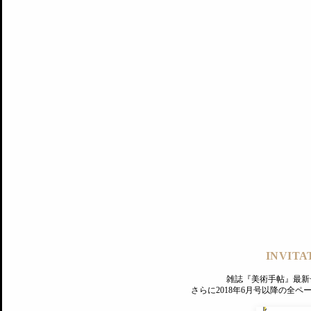
記事にもどる
編集部
INVITA
PREMIUM
ログイン
雑誌『美術手帖』最新
さらに2018年6月号以降の全
MAGAZINE
美術手帖ID会員登録