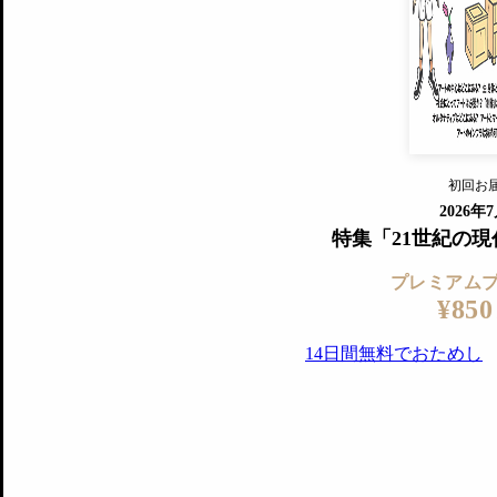
すでに会
『美術手帖』最新号を毎号お届け
ログ
2018年6月号以降の全号がウェブで
プレミアム会員の特典
14日間無料でお試し
プレミアムサービ
初回お
ログイ
2026年
特集「21世紀の
プレミアム
¥850
14日間無料でおためし