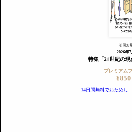
『美術手帖』最新号を毎号お届け
ログ
2018年6月号以降の全号がウェブで
プレミアム会員の特典
14日間無料でお試し
プレミアムサービ
初回お
ログイ
2026年
特集「21世紀の
プレミアム
¥850
14日間無料でおためし