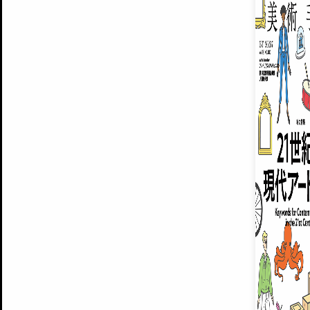
ARTISTS
美術手帖について
MUSEUMS / GALLERIES
運営からのお知らせ
無料会員
BACK NUMBER
よくある質問
®
ART WIKI
注目の記事をメールでお届け
お気に入り登録やマイページなど便
広告掲載について
スタッフ募集
個人情報保護方針
運営会社
お問い合わせ
新規登録
利用規約
INVITA
プレミアム会員
雑誌『美術手帖』最新
さらに2018年6月号以降の全
会員限定記事や雑誌アーカイブ記事
プレミアム
イベントご招待やプレゼント企画
¥850
14日間無料でお試し
© Culture Convenience Club Co.,Ltd. All Rights Reserved.
美術手帖はアートのポータルサイトです。当サイトの情報は編集部まで寄せられた情報に
14日間無料でおためし
基づいています。
プレミアムプラス会員
すでに会