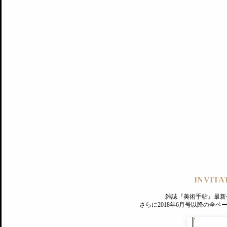
記事にもどる
編集部
INVITA
PREMIUM
ログイン
雑誌『美術手帖』最新
さらに2018年6月号以降の全
MAGAZINE
美術手帖ID会員登録
EXHIBITIONS
プレミアム会員登録