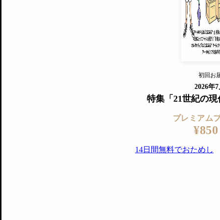
『美術手帖』最新号を毎号お届け
ログ
2018年6月号以降の全号がウェブで
プレミアム会員の特典
14日間無料でお試し
プレミアムサービ
初回お
ログイ
2026年
特集「21世紀の
プレミアム
¥850
14日間無料でおためし