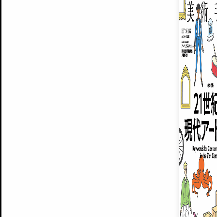
ARTISTS
美術手帖について
MUSEUMS / GALLERIES
運営からのお知らせ
無料会員
BACK NUMBER
よくある質問
®
ART WIKI
注目の記事をメールでお届け
お気に入り登録やマイページなど便
広告掲載について
スタッフ募集
個人情報保護方針
運営会社
お問い合わせ
新規登録
利用規約
INVITA
プレミアム会員
雑誌『美術手帖』最新
さらに2018年6月号以降の全
会員限定記事や雑誌アーカイブ記事
プレミアム
イベントご招待やプレゼント企画
¥850
14日間無料でお試し
© Culture Convenience Club Co.,Ltd. All Rights Reserved.
美術手帖はアートのポータルサイトです。当サイトの情報は編集部まで寄せられた情報に
14日間無料でおためし
基づいています。
プレミアムプラス会員
すでに会