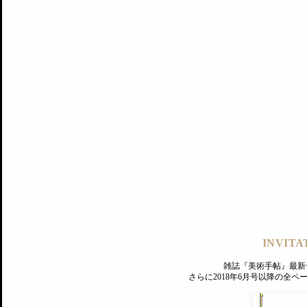
記事にもどる
編集部
INVITA
PREMIUM
ログイン
雑誌『美術手帖』最新
さらに2018年6月号以降の全
MAGAZINE
美術手帖ID会員登録
EXHIBITIONS
プレミアム会員登録