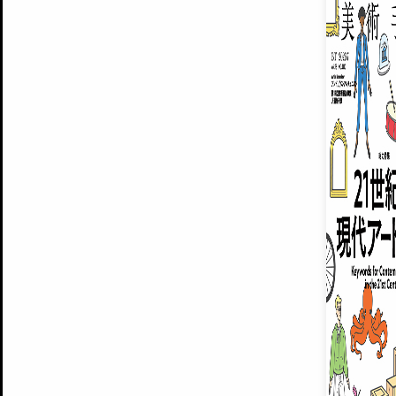
ARTISTS
美術手帖について
MUSEUMS / GALLERIES
運営からのお知らせ
無料会員
BACK NUMBER
よくある質問
®
ART WIKI
注目の記事をメールでお届け
お気に入り登録やマイページなど便
広告掲載について
スタッフ募集
個人情報保護方針
運営会社
お問い合わせ
新規登録
利用規約
INVITA
プレミアム会員
雑誌『美術手帖』最新
さらに2018年6月号以降の全
会員限定記事や雑誌アーカイブ記事
プレミアム
イベントご招待やプレゼント企画
¥850
14日間無料でお試し
© Culture Convenience Club Co.,Ltd. All Rights Reserved.
美術手帖はアートのポータルサイトです。当サイトの情報は編集部まで寄せられた情報に
14日間無料でおためし
基づいています。
プレミアムプラス会員
すでに会