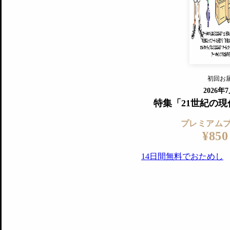
『美術手帖』最新号を毎号お届け
ログ
2018年6月号以降の全号がウェブで
プレミアム会員の特典
14日間無料でお試し
プレミアムサービ
初回お
ログイ
2026年
特集「21世紀の
プレミアム
¥850
14日間無料でおためし