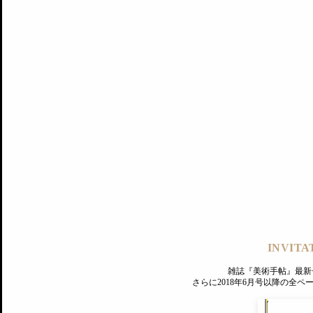
記事にもどる
編集部
INVITA
PREMIUM
ログイン
雑誌『美術手帖』最新
さらに2018年6月号以降の全
MAGAZINE
美術手帖ID会員登録
EXHIBITIONS
プレミアム会員登録