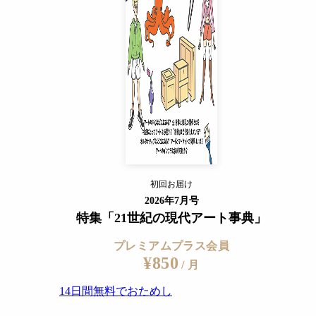
14日間無料でおためし
すでに会員の方
ログイン
プレミアムサービスの詳細を見る
初回お届け
ログイン
2026年7月号
特集「21世紀の現代アート事典」
プレミアムプラス会員
¥850
/ 月
14日間無料でおためし