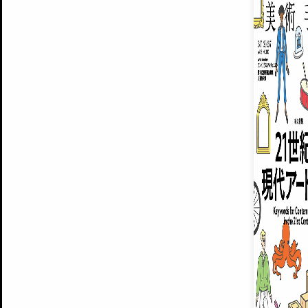
ARTISTS
美術手帖について
MUSEUMS / GALLERIES
運営からのお知らせ
無料会員
BACK NUMBER
よくある質問
®
ART WIKI
注目の記事をメールでお届け
お気に入り登録やマイページなど便
広告掲載について
スタッフ募集
個人情報保護方針
運営会社
お問い合わせ
新規登録
利用規約
INVITA
プレミアム会員
雑誌『美術手帖』最新
さらに2018年6月号以降の全
会員限定記事や雑誌アーカイブ記事
プレミアム
イベントご招待やプレゼント企画
¥850
14日間無料でお試し
© Culture Convenience Club Co.,Ltd. All Rights Reserved.
美術手帖はアートのポータルサイトです。当サイトの情報は編集部まで寄せられた情報に
14日間無料でおためし
基づいています。
プレミアムプラス会員
すでに会