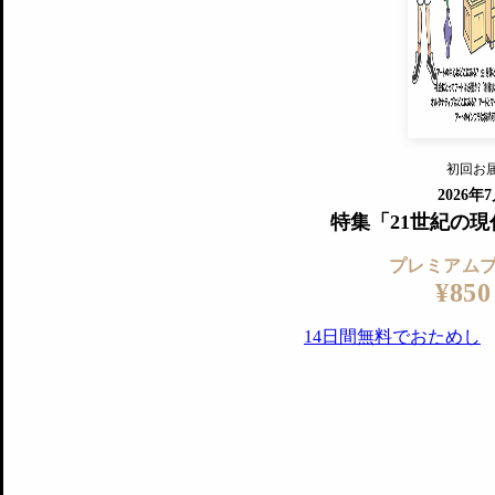
『美術手帖』最新号を毎号お届け
ログ
2018年6月号以降の全号がウェブで
プレミアム会員の特典
14日間無料でお試し
プレミアムサービ
初回お
ログイ
2026年
特集「21世紀の
プレミアム
¥850
14日間無料でおためし