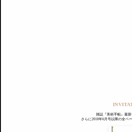
記事にもどる
編集部
INVITA
PREMIUM
ログイン
雑誌『美術手帖』最新
さらに2018年6月号以降の全
MAGAZINE
美術手帖ID会員登録
EXHIBITIONS
プレミアム会員登録